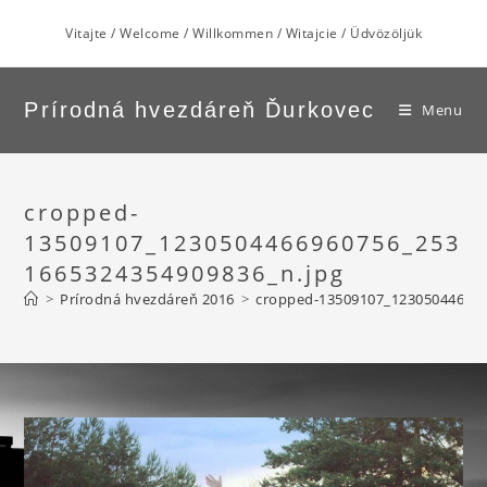
Skip
Vitajte / Welcome / Willkommen / Witajcie / Üdvözöljük
to
content
Prírodná hvezdáreň Ďurkovec
Menu
cropped-
13509107_1230504466960756_253
1665324354909836_n.jpg
>
Prírodná hvezdáreň 2016
>
cropped-13509107_123050446696