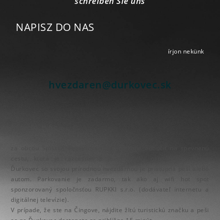
schreiben Sie uns
NAPISZ DO NAS
írjon nekünk
hvezdaren@durkovec.sk
Nájde nás
za obcou Spišské Tomášovce. Je potrebné odbočiť na spevnenú
cestu, ktorá je rázcestím a je turisticky označená. Lokalita
Ďurkovec so svojou prírodnou hvezdárňou je prístupná peši alebo
autom. Parkovanie je zadarmo, tak ako aj wifi hot spot
sponzorovaný spoločnsťou RUPKKI s.r.o. (dodávateľ internetu a
digitálnej televízie).
V prípade, že ste na Čingove, nájdite žltú turistickú značku a peši