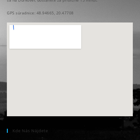
sa na Ďurkovec dostanete za približne 15 minút.
GPS súradnice: 48.94665, 20.47708
Kde Nás Nájdete