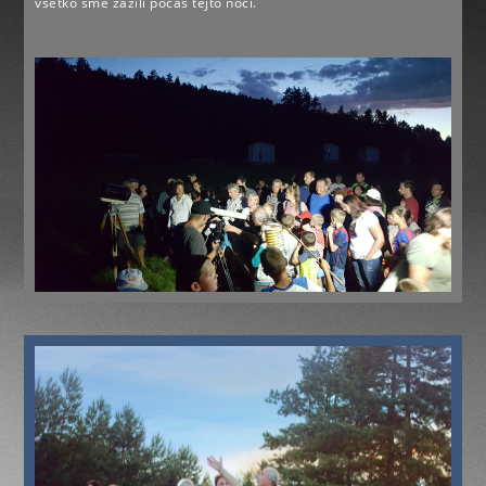
všetko sme zažili počas tejto noci.