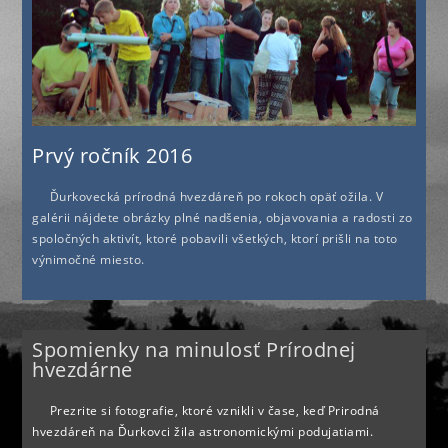
Prvý ročník 2016
Ďurkovecká prírodná hvezdáreň po rokoch opäť ožila. V
galérii nájdete obrázky plné nadšenia, objavovania a radosti zo
spoločných aktivít, ktoré pobavili všetkých, ktorí prišli na toto
výnimočné miesto.
Spomienky na minulosť Prírodnej
hvezdárne
Prezrite si fotografie, ktoré vznikli v čase, keď Prirodná
hvezdáreň na Ďurkovci žila astronomickými podujatiami.