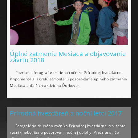
Úplné zatmenie Mesiaca a objavovanie
závrtu 2018
Pozrite si fotografie tretieho ročníka Prírodnej hvezdárne.
Pripomeňte si skvelú atmosféru pozorovania úplného zatmania
Mesiaca a ďalších aktivít na Ďurkovci.
Prírodná hvezdáreň a noční letci 2017
Fotogaléria druhého ročníka Prírodnej hvezdárne. Ani tento
ročník nebol iba o pozorovaní nočnej oblohy. Prezrite si, čo