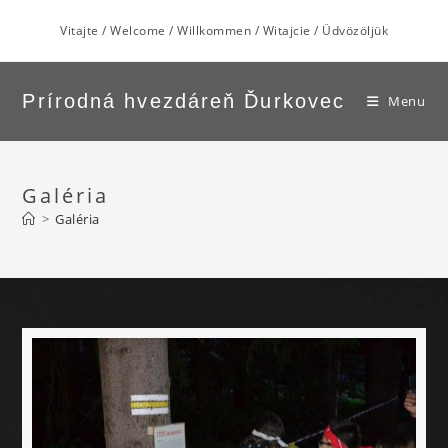
Vitajte / Welcome / Willkommen / Witajcie / Üdvözöljük
Prírodná hvezdáreň Ďurkovec
Menu
Galéria
>
Galéria