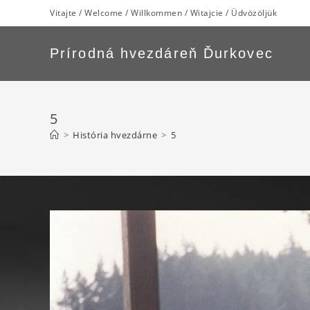
Skip
Vitajte / Welcome / Willkommen / Witajcie / Üdvözöljük
to
content
Prírodná hvezdáreň Ďurkovec
5
>
História hvezdárne
>
5